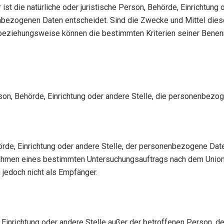
 ist die natürliche oder juristische Person, Behörde, Einrichtung
nbezogenen Daten entscheidet. Sind die Zwecke und Mittel diese
e beziehungsweise können die bestimmten Kriterien seiner Bene
erson, Behörde, Einrichtung oder andere Stelle, die personenbezo
hörde, Einrichtung oder andere Stelle, der personenbezogene Da
m Rahmen eines bestimmten Untersuchungsauftrags nach dem Unio
jedoch nicht als Empfänger.
de, Einrichtung oder andere Stelle außer der betroffenen Person,